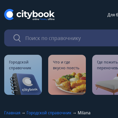
Для 
Городской
Что и где
Где пожить
справочник
вкусно поесть
переночев
→
→
Главная
Городской справочник
Milana