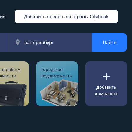
ция
Добавить новость на экраны Citybook
Екатеринбург
Найти
ти работу
Городская
лизости
недвижимость
Добавить
компанию