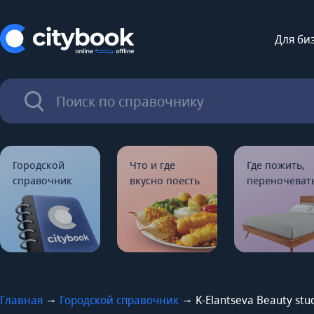
Для би
Городской
Что и где
Где пожить,
справочник
вкусно поесть
переночеват
→
→
Главная
Городской справочник
K-Elantseva Beauty stu