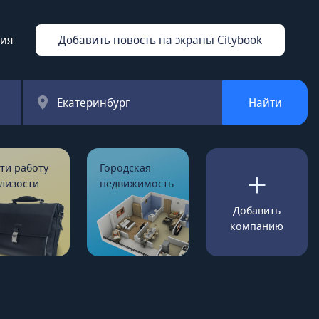
ция
Добавить новость на экраны Citybook
Екатеринбург
Найти
ти работу
Городская
лизости
недвижимость
Добавить
компанию