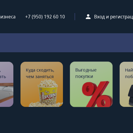
бизнеса
+7 (950) 192 60 10
Вход и регистра
,
Куда сходить,
Выгодные
Най
ать
чем заняться
покупки
поб