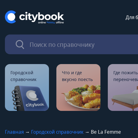
Для 
Городской
Что и где
Где пожить
справочник
вкусно поесть
переночев
→
→
Главная
Городской справочник
Be La Femme