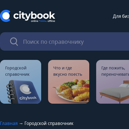
Для би
Городской
Что и где
Где пожить,
справочник
вкусно поесть
переночеват
→
Главная
Городской справочник