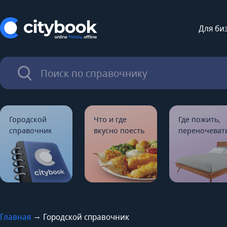
Для би
Городской
Что и где
Где пожить,
справочник
вкусно поесть
переночеват
→
Главная
Городской справочник