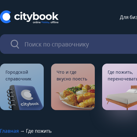
Для би
Городской
Что и где
Где пожить,
справочник
вкусно поесть
переночеват
→
Главная
Где пожить