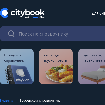
Для би
Городской
Что и где
Где пожить,
справочник
вкусно поесть
переночеват
→
Главная
Городской справочник