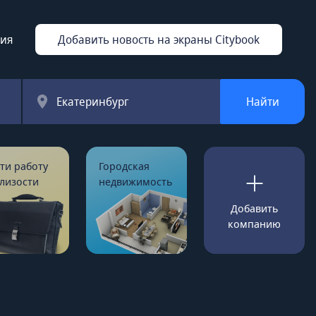
ция
Добавить новость на экраны Citybook
Екатеринбург
Найти
ти работу
Городская
лизости
недвижимость
Добавить
компанию