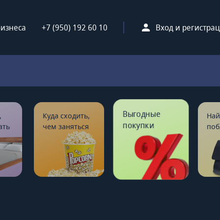
бизнеса
+7 (950) 192 60 10
Вход и регистра
Выгодные
,
Куда сходить,
Най
покупки
ать
чем заняться
поб